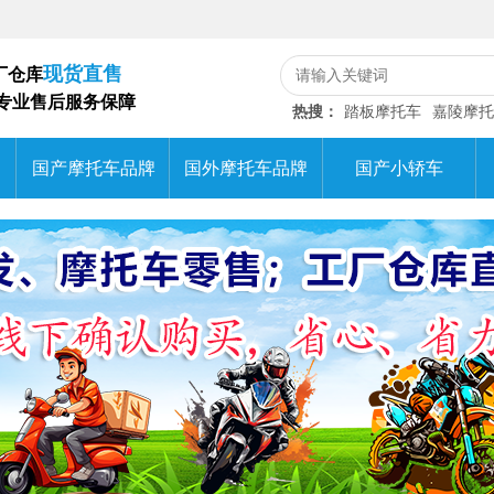
现货直售
厂仓库
/专业售后服务保障
热搜：
踏板摩托车
嘉陵摩托
国产摩托车品牌
国外摩托车品牌
国产小轿车